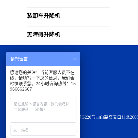
装卸车升降机
无障碍升降机
联系我们
请您留言
​感谢您的关注！当前客服人员不在
线，请填写一下您的信息，我们会
全国热线:
400-666-3990
尽快联系您。24小时咨询热线：15
966662667
订制产品:
0531-6666-6056
标准产品:
0531-6666-6058
24小时电话:
159-6666-0667
厂 址：山东济南市济阳区G220与曲白路交叉口往北200