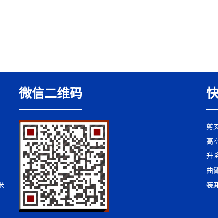
微信二维码
剪
高
升
曲
米
装