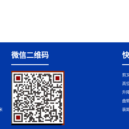
微信二维码
剪
高
升
曲
米
装