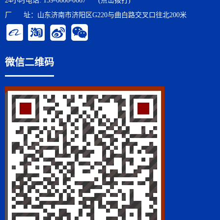
24小时电话:
159-6666-0667
(点击拨打)
厂 址：山东济南市济阳区G220与曲白路交叉口往北200米
微信二维码